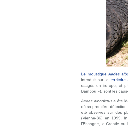
Le moustique
Aedes albo
introduit sur le
territoir
usagés en Europe, et p
Bambou »), sont les causes
Aedes albopictus
a été ide
où sa première détection 
été observés sur des p
(Vienne-86) en 1999. Ini
l’Espagne, la Croatie ou 