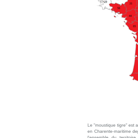
Le "moustique tigre" est 
en Charente-maritime dep
l'ensemble du territoir