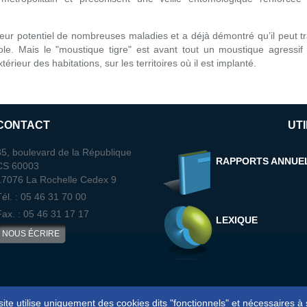
eur potentiel de nombreuses maladies et a déjà démontré qu’il peut t
e. Mais le "moustique tigre" est avant tout un moustique agressif
xtérieur des habitations, sur les territoires où il est implanté.
CONTACT
UTI
85, boulevard de la République
RAPPORTS ANNUE
CS 60003
17076 La Rochelle Cedex 9
Tél. : 05 46 31 70 00
Fax. : 05 46 31 17 17
LEXIQUE
NOUS ÉCRIRE
ite utilise uniquement des cookies dits "fonctionnels" et nécessaires 