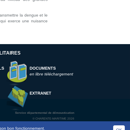
ransmettre la dengue et le
 qui exerce une nuisance
LITAIRES
LS
DOCUMENTS
en libre téléchargement
EXTRANET
Service départemental de démoustication
© CHARENTE-MARITIME 2026
à son bon fonctionnement.
OK