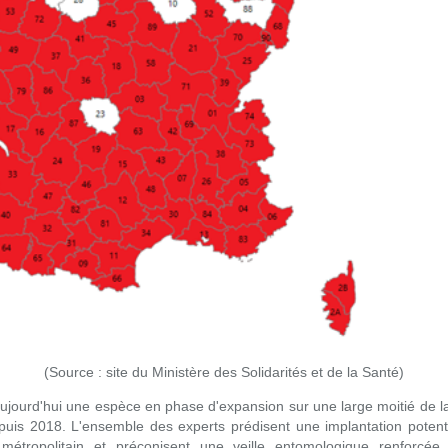
(Source : site du Ministère des Solidarités et de la Santé)
aujourd'hui une espèce en phase d'expansion sur une large moitié de la
uis 2018. L'ensemble des experts prédisent une implantation potent
e métropolitain et préconisent une veille entomologique renforc