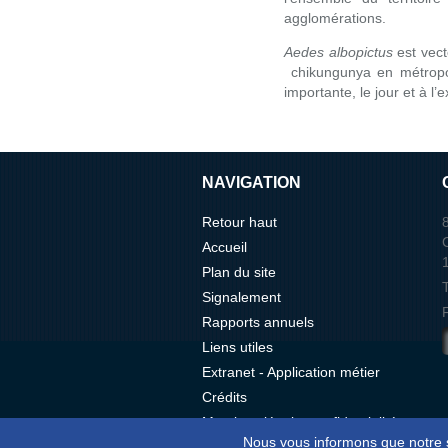
agglomérations.
Aedes albopictus
est vect
chikungunya en métropol
importante, le jour et à l’e
NAVIGATION
Retour haut
Accueil
Plan du site
Signalement
Rapports annuels
Liens utiles
Extranet - Application métier
Crédits
Mentions légale, confidentialités et
Nous vous informons que notre s
gestion des données personnelles