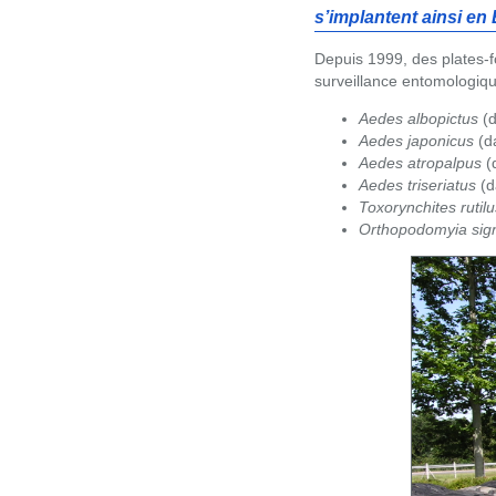
s’implantent ainsi en
Depuis 1999, des plates-f
surveillance entomologique
Aedes albopictus
(d
Aedes japonicus
(da
Aedes atropalpus
(
Aedes triseriatus
(d
Toxorynchites rutilu
Orthopodomyia sign