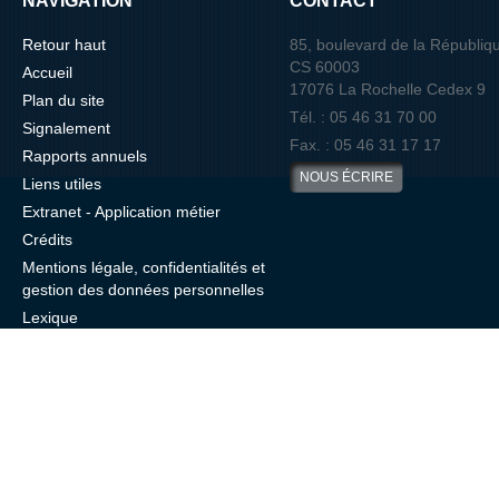
NAVIGATION
CONTACT
Retour haut
85, boulevard de la Républiq
CS 60003
Accueil
17076 La Rochelle Cedex 9
Plan du site
Tél. : 05 46 31 70 00
Signalement
Fax. : 05 46 31 17 17
Rapports annuels
NOUS ÉCRIRE
Liens utiles
Extranet - Application métier
Crédits
Mentions légale, confidentialités et
gestion des données personnelles
Lexique