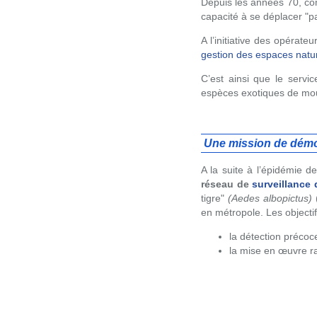
Depuis les années 70, com
capacité à se déplacer "
A l’initiative des opérat
gestion des espaces nat
C’est ainsi que le servic
espèces exotiques de mo
Une mission de démous
A la suite à l’épidémie
réseau de
surveillance
tigre"
(Aedes albopictus)
(
en métropole. Les objectif
la détection précoc
la mise en œuvre r