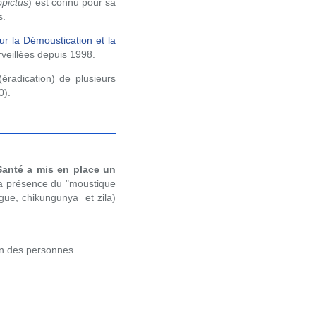
pictus
) est connu pour sa
s.
ur la Démoustication et la
veillées depuis 1998.
(éradication) de plusieurs
0).
 Santé a mis en place un
la présence du "moustique
ngue, chikungunya et zila)
on des personnes.