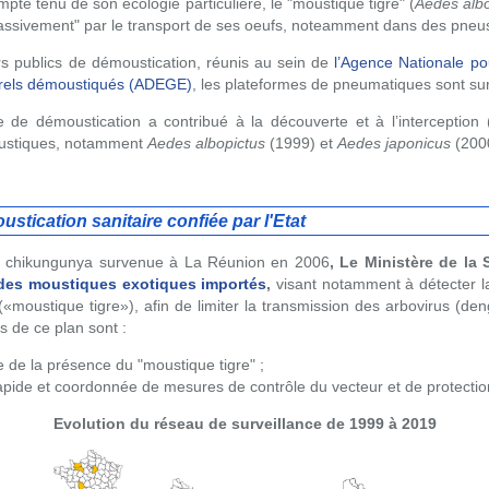
pte tenu de son écologie particulière, le "moustique tigre" (
Aedes albo
passivement" par le transport de ses oeufs, noteamment dans des pneu
eurs publics de démoustication, réunis au sein de
l’Agence Nationale po
urels démoustiqués (ADEGE)
, les plateformes de pneumatiques sont sur
e de démoustication a contribué à la découverte et à l’interception 
ustiques, notamment
Aedes albopictus
(1999) et
Aedes japonicus
(200
tication sanitaire confiée par l'Etat
 de chikungunya survenue à La Réunion en 2006
, Le Ministère de la
 des moustiques exotiques importés
,
visant notamment à détecter 
«moustique tigre»), afin de limiter la transmission des arbovirus (de
s de ce plan sont :
e de la présence du "moustique tigre" ;
apide et coordonnée de mesures de contrôle du vecteur et de protecti
Evolution du réseau de surveillance de 1999 à 2019