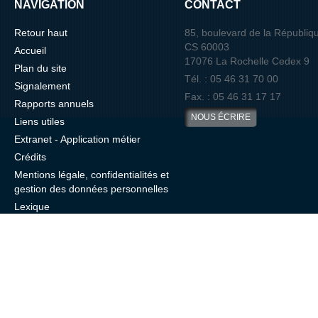
NAVIGATION
CONTACT
Retour haut
85, boulevard de la Républiq
CS 60003
Accueil
17076 La Rochelle Cedex 9
Plan du site
Tél. : 05 46 31 70 00
Signalement
Fax. : 05 46 31 17 17
Rapports annuels
NOUS ÉCRIRE
Liens utiles
Extranet - Application métier
Crédits
Mentions légale, confidentialités et
gestion des données personnelles
Lexique