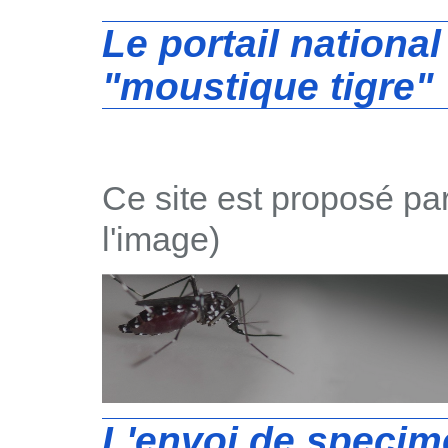
Le portail nationa
"moustique tigre"
Ce site est proposé pa
l'image)
L'envoi de specim